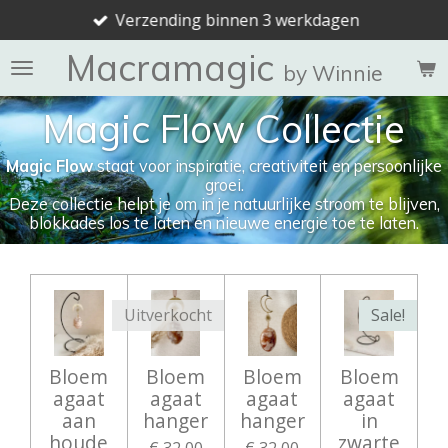
Verzending binnen 3 werkdagen
Ga
direct
Macramagic
naar
by Winnie
de
Magic Flow Collectie
hoofdinhoud
Magic Flow
staat voor inspiratie, creativiteit en persoonlijke
groei.
Deze collectie helpt je om in je natuurlijke stroom te blijven,
blokkades los te laten en nieuwe energie toe te laten.
Uitverkocht
Sale!
Bloem
Bloem
Bloem
Bloem
agaat
agaat
agaat
agaat
aan
hanger
hanger
in
houde
zwarte
€ 32,00
€ 32,00