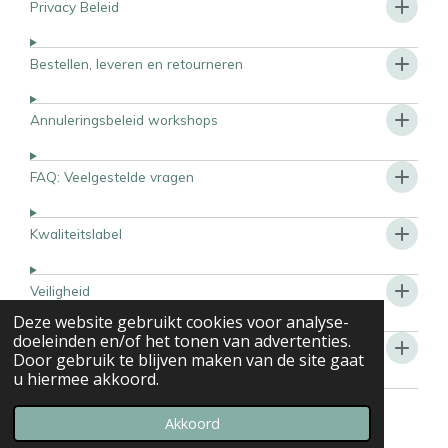
Privacy Beleid
Bestellen, leveren en retourneren
Annuleringsbeleid workshops
FAQ: Veelgestelde vragen
Kwaliteitslabel
Veiligheid
Deze website gebruikt cookies voor analyse-
doeleinden en/of het tonen van advertenties.
Algemene onderhoudsinstructies
Door gebruik te blijven maken van de site gaat
u hiermee akkoord.
© 2023 - 2026 Macramagic by Winnie
Powered by
JouwWeb
Akkoord