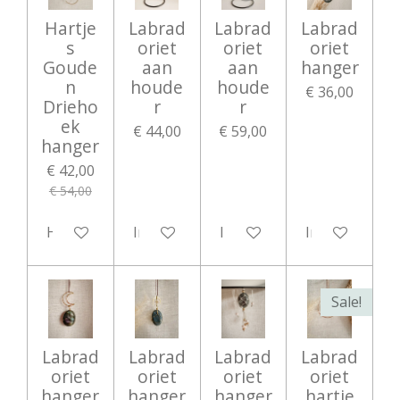
Hartje
Labrad
Labrad
Labrad
s
oriet
oriet
oriet
Goude
aan
aan
hanger
n
houde
houde
€ 36,00
Drieho
r
r
ek
€ 44,00
€ 59,00
hanger
€ 42,00
€ 54,00
Houd mij op de hoogte
In winkelwagen
In winkelwagen
In winkelwag
Sale!
Labrad
Labrad
Labrad
Labrad
oriet
oriet
oriet
oriet
hanger
hanger
hanger
hartje