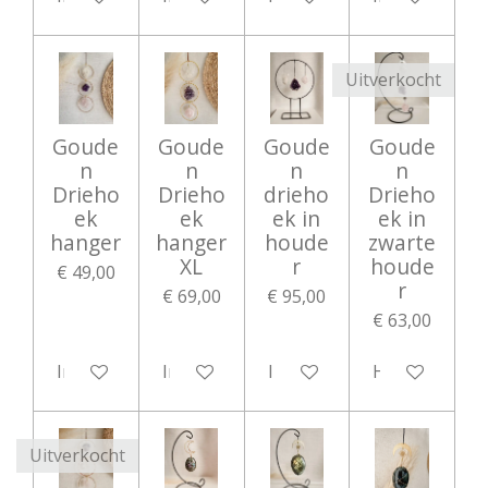
Uitverkocht
Goude
Goude
Goude
Goude
n
n
n
n
Drieho
Drieho
drieho
Drieho
ek
ek
ek in
ek in
hanger
hanger
houde
zwarte
XL
r
houde
€ 49,00
r
€ 69,00
€ 95,00
€ 63,00
In winkelwagen
In winkelwagen
In winkelwagen
Houd mij op 
Uitverkocht