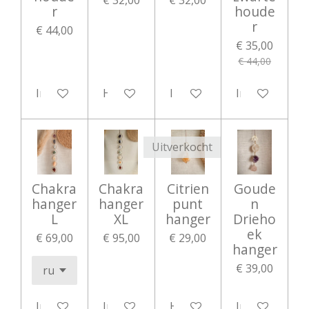
r
houde
r
€ 44,00
€ 35,00
€ 44,00
In winkelwagen
Houd mij op de hoogte
In winkelwagen
In winkelwag
Uitverkocht
Chakra
Chakra
Citrien
Goude
hanger
hanger
punt
n
L
XL
hanger
Drieho
ek
€ 69,00
€ 95,00
€ 29,00
hanger
€ 39,00
In winkelwagen
In winkelwagen
Houd mij op de hoogte
In winkelwag