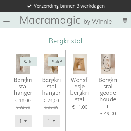
Verzending binnen 3 werkdagen
Ga
direct
Macramagic
naar
by Winnie
de
hoofdinhoud
Bergkristal
Sale!
Sale!
Bergkri
Bergkri
Wensfl
Bergkri
stal
stal
esje
stal
hanger
hanger
bergkri
geode
stal
houde
€ 18,00
€ 24,00
r
€ 11,00
€ 32,00
€ 35,00
€ 49,00