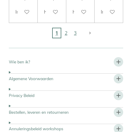
In winkelwagen
Houd mij op de hoogte
Houd mij op de hoogte
In winkelwag
1
2
3
Wie ben ik?
Algemene Voorwaarden
Privacy Beleid
Bestellen, leveren en retourneren
Annuleringsbeleid workshops