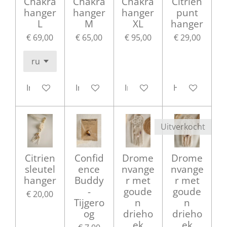
Chakra
Chakra
Chakra
Citrien
hanger
hanger
hanger
punt
L
M
XL
hanger
€ 69,00
€ 65,00
€ 95,00
€ 29,00
In winkelwagen
In winkelwagen
In winkelwagen
Houd mij op 
Uitverkocht
Citrien
Confid
Drome
Drome
sleutel
ence
nvange
nvange
hanger
Buddy
r met
r met
-
goude
goude
€ 20,00
Tijgero
n
n
og
drieho
drieho
ek
ek