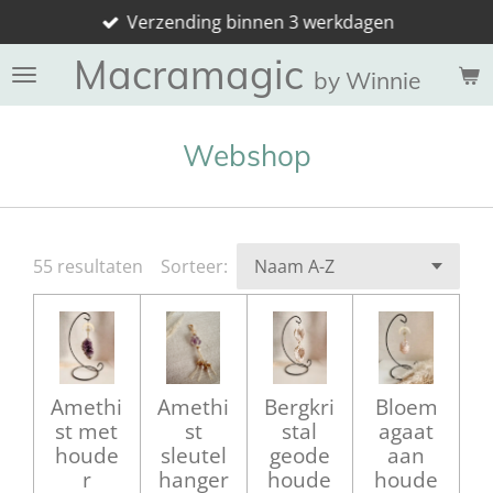
Verzending binnen 3 werkdagen
Ga
direct
Macramagic
naar
by Winnie
de
hoofdinhoud
Webshop
55 resultaten
Sorteer:
Amethi
Amethi
Bergkri
Bloem
st met
st
stal
agaat
houde
sleutel
geode
aan
r
hanger
houde
houde