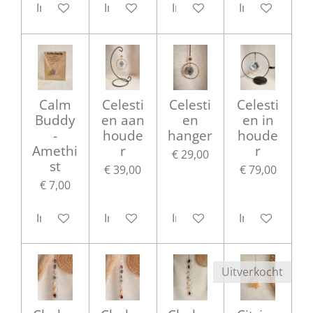
In winkelwagen
In winkelwagen
In winkelwagen
In winkelwag
Calm
Celesti
Celesti
Celesti
Buddy
en aan
en
en in
-
houde
hanger
houde
Amethi
r
r
€ 29,00
st
€ 39,00
€ 79,00
€ 7,00
In winkelwagen
In winkelwagen
In winkelwagen
In winkelwag
Uitverkocht