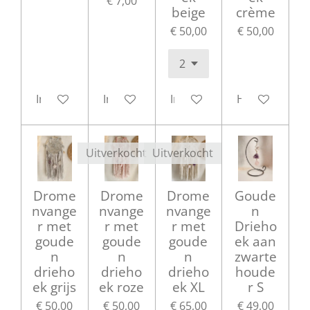
€ 7,00
beige
crème
€ 50,00
€ 50,00
In winkelwagen
In winkelwagen
In winkelwagen
Houd mij op 
Uitverkocht
Uitverkocht
Drome
Drome
Drome
Goude
nvange
nvange
nvange
n
r met
r met
r met
Drieho
goude
goude
goude
ek aan
n
n
n
zwarte
drieho
drieho
drieho
houde
ek grijs
ek roze
ek XL
r S
€ 50,00
€ 50,00
€ 65,00
€ 49,00