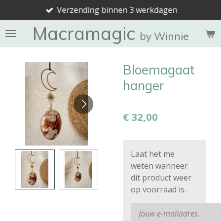
Verzending binnen 3 werkdagen
Ga
direct
Macramagic
naar
by Winnie
de
hoofdinhoud
Bloemagaat
hanger
€ 32,00
Laat het me
weten wanneer
dit product weer
op voorraad is.