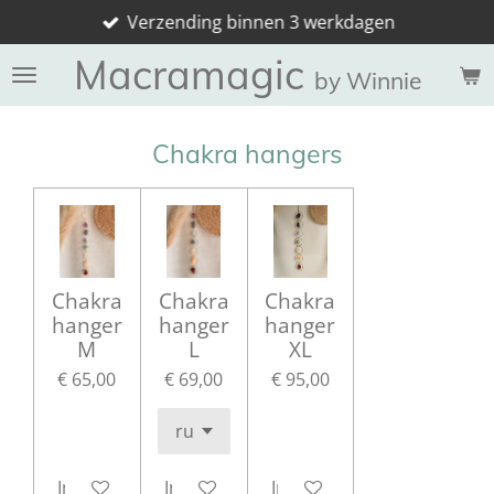
Verzending binnen 3 werkdagen
Ga
direct
Macramagic
naar
by Winnie
de
hoofdinhoud
Chakra hangers
Chakra
Chakra
Chakra
hanger
hanger
hanger
M
L
XL
€ 65,00
€ 69,00
€ 95,00
In winkelwagen
In winkelwagen
In winkelwagen