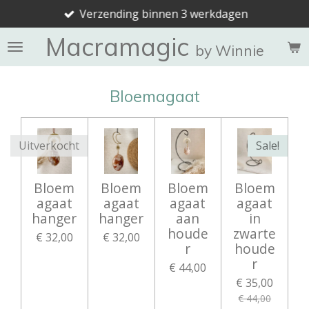
Verzending binnen 3 werkdagen
Ga
direct
Macramagic
naar
by Winnie
de
hoofdinhoud
Bloemagaat
Uitverkocht
Sale!
Bloem
Bloem
Bloem
Bloem
agaat
agaat
agaat
agaat
hanger
hanger
aan
in
houde
zwarte
€ 32,00
€ 32,00
r
houde
r
€ 44,00
€ 35,00
€ 44,00