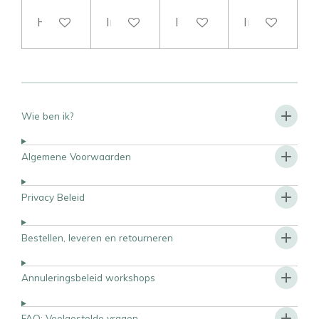
Houd mij op de hoogte
In winkelwagen
In winkelwagen
In winkelwag
Wie ben ik?
Algemene Voorwaarden
Privacy Beleid
Bestellen, leveren en retourneren
Annuleringsbeleid workshops
FAQ: Veelgestelde vragen