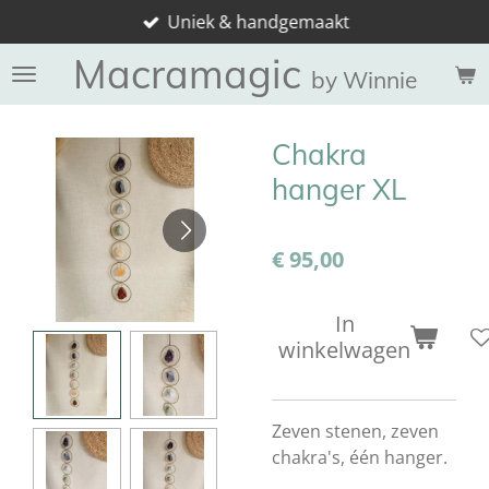
Uniek & handgemaakt
Ga
direct
Macramagic
naar
by Winnie
de
hoofdinhoud
Chakra
hanger XL
€ 95,00
In
winkelwagen
Zeven stenen, zeven
chakra's, één hanger.