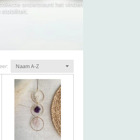
collectie ondersteunt het vinden
tabiliteit.
eer: