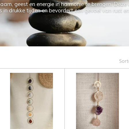
haam, geest en energie in harmonie te brengen. Deze 
 in drukke tijden en bevordert een gevoel van rust en s
Sort