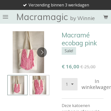
Verzending binnen 3 werkdagen
Ga
direct
Macramagic
naar
by Winnie
de
hoofdinhoud
Macramé
ecobag pink
Sale!
€ 16,00
€ 25,00
In
winkelwage
Deze katoenen