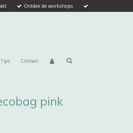
akt
Ontdek de workshops
Tips
Contact
cobag pink