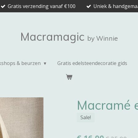
Gratis verzending vanaf €100
Uniek & handgema
Macramagic
by Winnie
shops & beurzen
Gratis edelsteendecoratie gids
Macramé e
Sale!