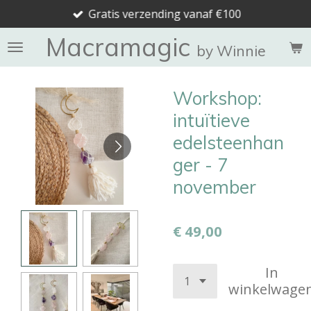
Gratis verzending vanaf €100
Ga
direct
Macramagic
naar
by Winnie
de
hoofdinhoud
Workshop:
intuïtieve
edelsteenhan
ger - 7
november
€ 49,00
In
winkelwage